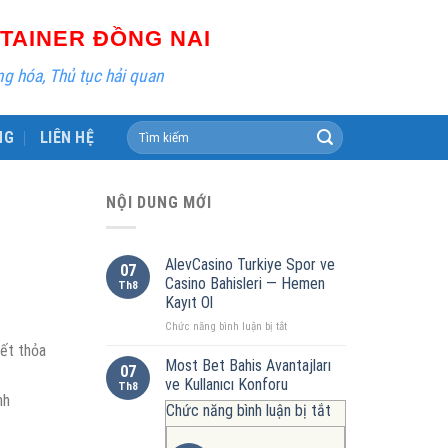
TAINER ĐỒNG NAI
ng hóa, Thủ tục hải quan
NG
LIÊN HỆ
NỘI DUNG MỚI
AlevCasino Turkiye Spor ve
07
Casino Bahisleri — Hemen
Th8
Kayıt Ol
ở
Chức năng bình luận bị tắt
AlevCasino
ết thỏa
Turkiye
Most Bet Bahis Avantajları
07
Spor
ve Kullanıcı Konforu
Th8
ve
nh
ở
Chức năng bình luận bị tắt
Casino
Most
Bahisleri
—
Bet