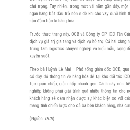
chú trọng. Tuy nhiên, trong một vài năm gần đây, một
ngân hàng bắt đầu trở nên e dè khi cho vay dưới hình t
sản đảm bảo là hàng hóa.
Trước thực trạng này, OCB và Công ty CP ICD Tân Cản
dịch vụ giá trị gia tăng và dịch vụ hỗ trợ. Cả hai cùn
trung tâm logistics chuyên nghiệp và kiểu mẫu, cộng đồ
xuyên suốt.
Theo bà Huỳnh Lê Mai – Phó tổng giám đốc OCB, qua c
có đầy đủ thông tin về hàng hóa để tại kho đối tác IC
tục quản chấp, giải chấp nhanh gọn. Cách này còn tiế
nghiệp không phải giải trình quá nhiều thông tin cho 
khách hàng sẽ cảm nhận được sự khác biệt so với các
mang tính chiến lược cho cả ba bên khách hàng, nhà cu
(Nguồn:
OCB
)