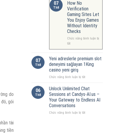
07
How No
Hemen
Bahis
Th8
Verification
Kayıt
Avantajları
Gaming Sites Let
Ol
ve
You Enjoy Games
Kullanıcı
Without Identity
Konforu
Checks
Chức năng bình luận bị
ở
tắt
How
No
Yeni adreslerle premium slot
Verification
07
deneyimi sağlayan 1King
Gaming
Th8
Sites
casino yeni giriş
Let
ở
Chức năng bình luận bị tắt
You
Yeni
Enjoy
adreslerle
Unlock Unlimited Chat
Games
06
premium
Sessions at Candys-AI.us –
rường do
Without
Th8
slot
Identity
Your Gateway to Endless AI
 đó, gói
deneyimi
Checks
Conversations
sağlayan
1King
ở
Chức năng bình luận bị tắt
casino
Unlock
hần tài
yeni
Unlimited
giriş
Chat
̀ng tiền
Sessions