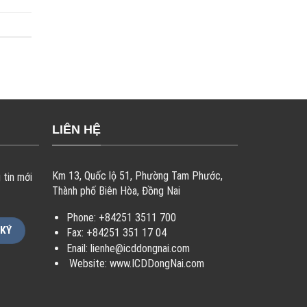
LIÊN HỆ
Km 13, Quốc lộ 51, Phường Tam Phước,
 tin mới
Thành phố Biên Hòa, Đồng Nai
Phone:
+84251 3511 700
Fax: +84251 351 17 04
Enail:
lienhe@icddongnai.com
Website: www.ICDDongNai.com