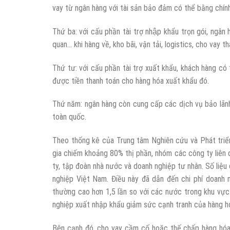
vay từ ngân hàng với tài sản bảo đảm có thể bằng chín
Thứ ba: với cấu phần tài trợ nhập khẩu trọn gói, ngân 
quan… khi hàng về, kho bãi, vận tải, logistics, cho vay 
Thứ tư: với cấu phần tài trợ xuất khẩu, khách hàng co
được tiền thanh toán cho hàng hóa xuất khẩu đó.
Thứ năm: ngân hàng còn cung cấp các dịch vụ bảo lãnh,
toàn quốc.
Theo thống kê của Trung tâm Nghiên cứu và Phát triể
gia chiếm khoảng 80% thị phần, nhóm các công ty liên
ty, tập đoàn nhà nước và doanh nghiệp tư nhân. Số liệ
nghiệp Việt Nam. Điều này đã dẫn đến chi phí doanh n
thường cao hơn 1,5 lần so với các nước trong khu vực 
nghiệp xuất nhập khẩu giảm sức cạnh tranh của hàng h
Bên cạnh đó, cho vay cầm cố hoặc thế chấp hàng hóa 