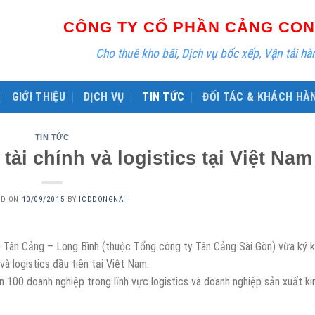
CÔNG TY CỔ PHẦN CẢNG CON
Cho thuê kho bãi, Dịch vụ bốc xếp, Vận tải hà
GIỚI THIỆU
DỊCH VỤ
TIN TỨC
ĐỐI TÁC & KHÁCH HÀ
TIN TỨC
tài chính và logistics tại Việt Nam
ED ON
10/09/2015
BY
ICDDONGNAI
Tân Cảng – Long Bình (thuộc Tổng công ty Tân Cảng Sài Gòn) vừa ký k
 và logistics đầu tiên tại Việt Nam.
n 100 doanh nghiệp trong lĩnh vực logistics và doanh nghiệp sản xuất ki