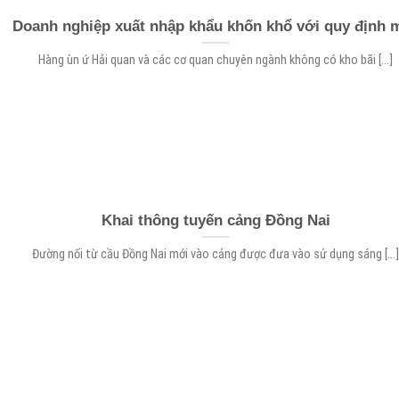
Doanh nghiệp xuất nhập khẩu khốn khổ với quy định 
Hàng ùn ứ Hải quan và các cơ quan chuyên ngành không có kho bãi [...]
Khai thông tuyến cảng Đồng Nai
Đường nối từ cầu Đồng Nai mới vào cảng được đưa vào sử dụng sáng [...]