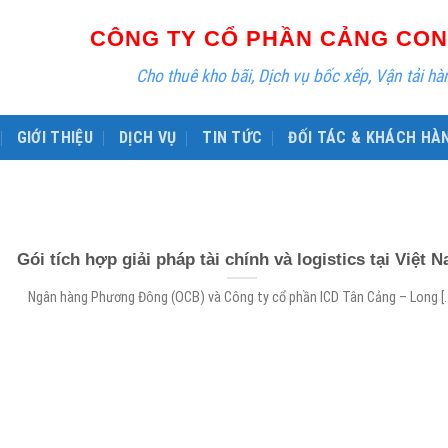
CÔNG TY CỔ PHẦN CẢNG CON
Cho thuê kho bãi, Dịch vụ bốc xếp, Vận tải hà
GIỚI THIỆU
DỊCH VỤ
TIN TỨC
ĐỐI TÁC & KHÁCH HÀ
Gói tích hợp giải pháp tài chính và logistics tại Việt 
Ngân hàng Phương Đông (OCB) và Công ty cổ phần ICD Tân Cảng – Long [..